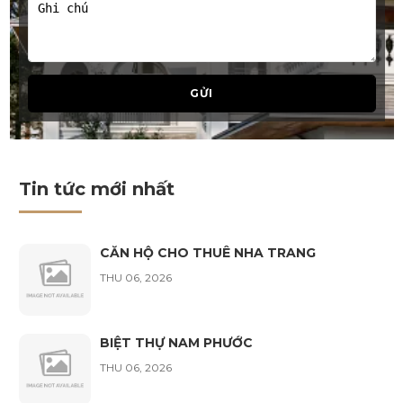
Chau Kim Đa Vy
vừa đăng kí lịch tư vấn nội thất
Cao Minh Tấn
GỬI
vừa đăng kí lịch tư vấn nội thất
Nguyễn Việt Vĩ Tú
vừa đăng kí lịch tư vấn nội thất
Tin tức mới nhất
Nguyễn Huỳnh Như
vừa đăng kí lịch tư vấn nội thất
CĂN HỘ CHO THUÊ NHA TRANG
THU 06, 2026
Lê Sỹ Anh
vừa đăng kí lịch tư vấn nội thất
BIỆT THỰ NAM PHƯỚC
THU 06, 2026
Phan Thanh Hòa
vừa đăng kí lịch tư vấn nội thất