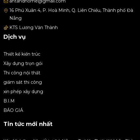
Cao Minh Tấn
antandhome@gmail.com
THU 06, 2026
vừa đăng kí lịch tư vấn nội thất
16 Phú Xuân 4, P. Hoà Minh, Q. Liên Chiểu, Thành phố Đà
Nẵng
HỮU VILLA
KTS Lương Văn Thành
THU 06, 2026
Dịch vụ
Thiết kế kiến trúc
MY VILLA
Xây dựng trọn gói
THU 06, 2026
Thi công nội thất
giám sát thi công
BIỆT THƯ TÂN CỔ ĐIỂN B
xin phép xây dựng
THU 06, 2026
B.I.M
BÁO GIÁ
Tin tức mới nhất