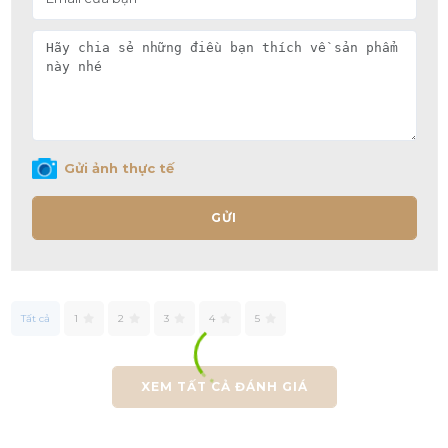
Gửi ảnh thực tế
GỬI
Tất cả
1
2
3
4
5
XEM TẤT CẢ ĐÁNH GIÁ