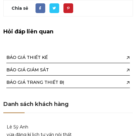
Trần Xuân Hóa
Chia sẻ
vừa đăng kí lịch tư vấn nội thất
Chau Kim Đa Vy
Hỏi đáp liên quan
vừa đăng kí lịch tư vấn nội thất
Cao Minh Tấn
BÁO GIÁ THIẾT KẾ
vừa đăng kí lịch tư vấn nội thất
BÁO GIÁ GIÁM SÁT
Nguyễn Việt Vĩ Tú
BÁO GIÁ TRANG THIẾT BỊ
vừa đăng kí lịch tư vấn nội thất
Nguyễn Huỳnh Như
Danh sách khách hàng
vừa đăng kí lịch tư vấn nội thất
Lê Sỹ Anh
vừa đăng kí lịch tư vấn nội thất