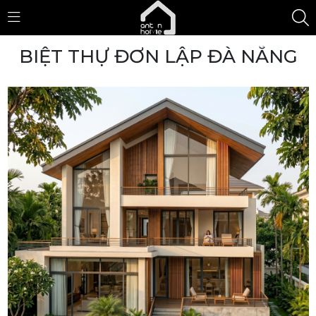
BIỆT THỰ ĐƠN LẬP ĐÀ NẴNG