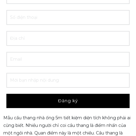
Đăng ký
Mẫu cầu thang nhà ống 5m tiết kiệm diện tích không phải ai
cũng biết. Nhiều người chỉ coi cầu thang là điểm nhấn của
một ngôi nhà. Quan điểm này là một chiều. Cầu thang là