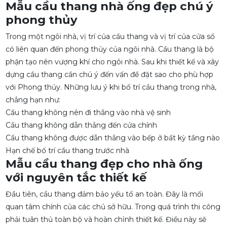
Mẫu cầu thang nhà ống đẹp chú ý
phong thủy
Trong một ngôi nhà, vị trí của cầu thang và vị trí của cửa sổ
có liên quan đến phong thủy của ngôi nhà. Cầu thang là bộ
phận tạo nên vượng khí cho ngôi nhà. Sau khi thiết kế và xây
dựng cầu thang cần chú ý đến vấn đề đặt sao cho phù hợp
với Phong thủy. Những lưu ý khi bố trí cầu thang trong nhà,
chẳng hạn như:
Cầu thang không nên đi thẳng vào nhà vệ sinh
Cầu thang không dẫn thẳng đến cửa chính
Cầu thang không được dẫn thẳng vào bếp ở bất kỳ tầng nào
Hạn chế bố trí cầu thang trước nhà
Mẫu cầu thang đẹp cho nhà ống
với nguyên tắc thiết kế
Đầu tiên, cầu thang đảm bảo yếu tố an toàn. Đây là mối
quan tâm chính của các chủ sở hữu. Trong quá trình thi công
phải tuân thủ toàn bộ và hoàn chỉnh thiết kế. Điều này sẽ