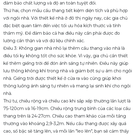
đảm bảo chất lượng và độ an toàn tuyệt đối.
Thứ hai, chọn mẫu cầu thang tiết kiệm diện tích và phù hợp
với ngôi nhà. Với thiết kế nhà ở đô thị ngày nay, các gia chủ
đặc biệt quan tâm đến việc tối ưu hóa kích thước và tính
thẩm mỹ. Để đảm bảo cả hai điều này cần phải được đo
lường cẩn thận và với dữ liệu chính xác.
Điều 3: Không gian nhà nhỏ lại thêm cầu thang vào nhà là
điều tối kỵ không tốt cho sức khỏe. Vì vậy, gia chủ cần thiết
kế thêm giếng trời để đón ánh sáng tự nhiên. Điều này giúp
lưu thông không khí trong nhà và giảm bớt sự u ám cho ngôi
nhà. Giếng trời được thiết kế ở cửa ra vào cũng giúp khơi
thông luồng ánh sáng tự nhiên và mang lại sinh khí cho ngôi
nhà.
Thứ tư, chiều rộng và chiều cao khi sắp xếp thường lần lượt là
75-120cm và 16-19cm. Chiều rộng trung bình của các loại cầu
thang trên là 24-27cm. Chiều cao tham khảo của mỗi tầng
thường vào khoảng 2,9-3,2m. Nếu cầu thang được xây quá
cao, số bậc sẽ tăng lên, và mỗi lần "leo lên", bạn sẽ cảm thấy