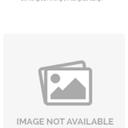
một ngôi nhà, mà là một không gian sống
hoàn hảo, hòa quyện giữa vẻ đẹp thẩm mỹ
và công năng tối ưu. Trong bài viết này,
chúng tôi sẽ khám phá về Thiết Kế Xây
Dựng Biệt Thự Đà Nẵng, với tiêu chí Đẳng
Cấp, Tiện Nghi, Tối Ưu Công Năng để bạn
có thể hiểu rõ hơn về những yếu tố quyết
định cho một công trình biệt thự hoàn hảo.