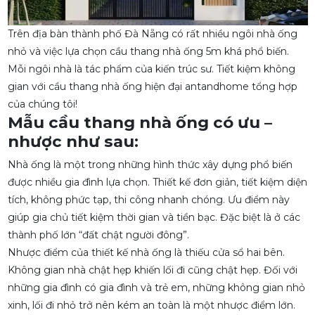
Trên địa bàn thành phố Đà Nẵng có rất nhiều ngôi nhà ống
nhỏ và việc lựa chọn cầu thang nhà ống 5m khá phổ biến.
Mỗi ngôi nhà là tác phẩm của kiến trúc sư. Tiết kiệm không
gian với cầu thang nhà ống hiện đại antandhome tổng hợp
của chúng tôi!
Mẫu cầu thang nhà ống có ưu –
nhược như sau:
Nhà ống là một trong những hình thức xây dựng phổ biến
được nhiều gia đình lựa chọn. Thiết kế đơn giản, tiết kiệm diện
tích, không phức tạp, thi công nhanh chóng. Ưu điểm này
giúp gia chủ tiết kiệm thời gian và tiền bạc. Đặc biệt là ở các
thành phố lớn “đất chật người đông”.
Nhược điểm của thiết kế nhà ống là thiếu cửa sổ hai bên.
Không gian nhà chật hẹp khiến lối đi cũng chật hẹp. Đối với
những gia đình có gia đình và trẻ em, những không gian nhỏ
xinh, lối đi nhỏ trở nên kém an toàn là một nhược điểm lớn.