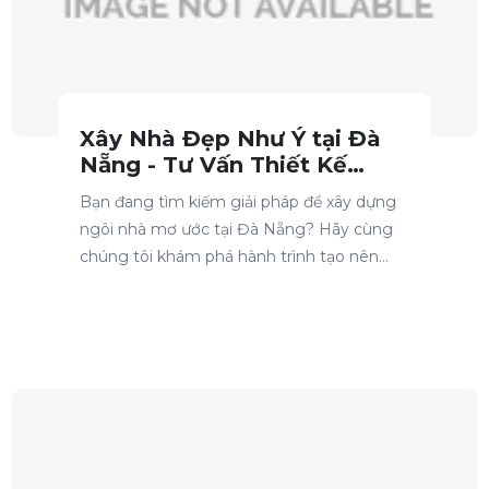
Xây Nhà Đẹp Như Ý tại Đà
Nẵng - Tư Vấn Thiết Kế
Miễn Phí, Kinh Nghiệm 10+
Bạn đang tìm kiếm giải pháp để xây dựng
Năm
ngôi nhà mơ ước tại Đà Nẵng? Hãy cùng
chúng tôi khám phá hành trình tạo nên
không gian sống hoàn hảo, với dịch vụ thi
công thiết kế xây dựng chuyên nghiệp, tư
vấn miễn phí và kinh nghiệm hơn 10 năm
trong ngành.