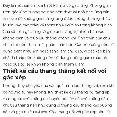
Đây là một sai lầm khi thiết kế nhà có gác lửng. Không gian
trên gác lửng tương đối nhỏ nên thiết kế nhà gác lửng cần
làm sao để không gian tầng lửng được thông thoáng nhất.
Muốn vậy, cần thiết kế thêm nhiều cửa sổ trong không gian.
Cửa sổ trên gác lửng sẽ giúp ánh sáng tự nhiên tràn vào
không gian và giúp lưu thông không khí. Tinh thần của chủ
nhân trở nên thoải mái, phấn chấn hơn. Gác xép cũng nên sử
dụng gam màu ấm hoặc sáng làm chủ đạo, vì gác xép bản
chất là thấp nên không nên sử dụng những gam màu tối
hoặc quá tối sẽ khiến không gian thêm u ám.
Thiết kế cầu thang thẳng kết nối với
gác xép
Phong thủy chủ yếu dựa vào quá trình lưu thông khí, xem khí
có ngưng tụ hay không. Khi thiết kế cầu thang nối tầng áp
mái, ngoài chức năng di chuyển nó còn có chức năng dẫn
khí. Cầu thang nên nhớ đừng đi thẳng cầu thang kẻo xuống
dốc và gặp nhiều xui xẻo. Cầu thang nối với gác xép nên sử