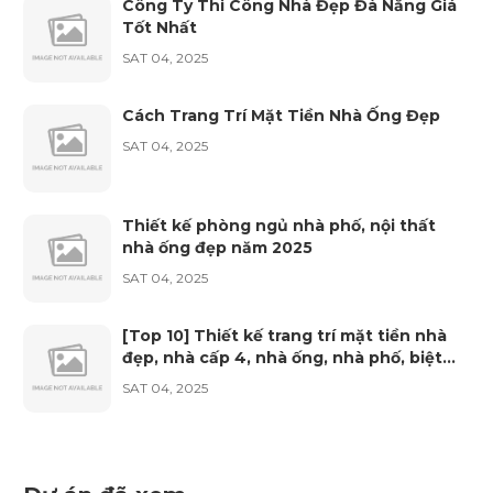
Công Ty Thi Công Nhà Đẹp Đà Nẵng Giá
Tốt Nhất
Lê Sỹ Anh
SAT 04, 2025
vừa đăng kí lịch tư vấn nội thất
Cách Trang Trí Mặt Tiền Nhà Ống Đẹp
SAT 04, 2025
Phan Thanh Hòa
vừa đăng kí lịch tư vấn nội thất
Thiết kế phòng ngủ nhà phố, nội thất
Phan Thị Ánh Nguyệt
nhà ống đẹp năm 2025
vừa đăng kí lịch tư vấn nội thất
SAT 04, 2025
Ngô Văn Sang
[Top 10] Thiết kế trang trí mặt tiền nhà
vừa đăng kí lịch tư vấn nội thất
đẹp, nhà cấp 4, nhà ống, nhà phố, biệt
thự năm 2025
SAT 04, 2025
Lê Minh Trúc
vừa đăng kí lịch tư vấn nội thất
Công Ty Thi Công Xây Dựng Nhà Phố
Trọn Gói uy tín Đà Nẵng