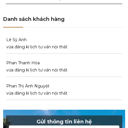
vừa đăng kí lịch tư vấn nội thất
đưa ra sự lựa chọn phù hợp nhất cho công
trình của bạn.
Nguyễn Huỳnh Như
Danh sách khách hàng
vừa đăng kí lịch tư vấn nội thất
Lê Sỹ Anh
vừa đăng kí lịch tư vấn nội thất
Phan Thanh Hòa
vừa đăng kí lịch tư vấn nội thất
Phan Thị Ánh Nguyệt
vừa đăng kí lịch tư vấn nội thất
Ngô Văn Sang
vừa đăng kí lịch tư vấn nội thất
Gửi thông tin liên hệ