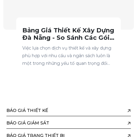
Bảng Giá Thiết Kế Xây Dựng
Đà Nẵng - So Sánh Các Gói
Dịch Vụ, Lựa Chọn Phù Hợp
Việc lựa chọn dịch vụ thiết kế và xây dựng
Trần Xuân Hóa
phù hợp với nhu cầu và ngân sách luôn là
vừa đăng kí lịch tư vấn nội thất
một trong những yếu tố quan trọng đối
với mỗi gia đình, đặc biệt là khi xây dựng
những công trình lớn như biệt thự, nhà phố
Chau Kim Đa Vy
hay các công trình thương mại. Tại Đà
vừa đăng kí lịch tư vấn nội thất
Nẵng, các công ty tư vấn thiết kế xây dựng
hiện nay cung cấp nhiều gói dịch vụ khác
Cao Minh Tấn
nhau, mỗi gói mang đến những lợi ích và
BÁO GIÁ THIẾT KẾ
vừa đăng kí lịch tư vấn nội thất
đặc điểm riêng biệt. Trong bài viết này,
BÁO GIÁ GIÁM SÁT
chúng tôi sẽ giúp bạn so sánh các gói dịch
Nguyễn Việt Vĩ Tú
vụ thiết kế xây dựng tại Đà Nẵng, từ đó
BÁO GIÁ TRANG THIẾT BỊ