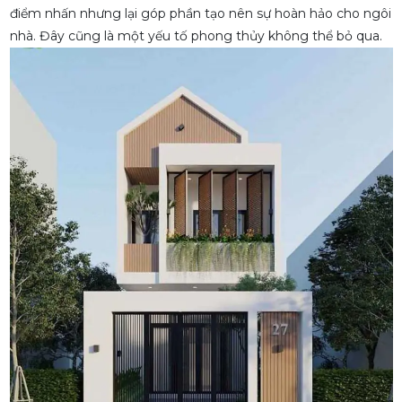
điểm nhấn nhưng lại góp phần tạo nên sự hoàn hảo cho ngôi
nhà. Đây cũng là một yếu tố phong thủy không thể bỏ qua.