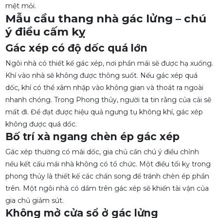
mệt mỏi.
Mẫu cầu thang nhà gác lửng – chú
ý điều cấm kỵ
Gác xép có độ dốc quá lớn
Ngôi nhà có thiết kế gác xép, nơi phần mái sẽ được hạ xuống.
Khí vào nhà sẽ không được thông suốt. Nếu gác xép quá
dốc, khí có thể xâm nhập vào không gian và thoát ra ngoài
nhanh chóng. Trong Phong thủy, người ta tin rằng của cải sẽ
mất đi. Để đạt được hiệu quả ngưng tụ không khí, gác xép
không được quá dốc.
Bố trí xà ngang chèn ép gác xép
Gác xép thường có mái dốc, gia chủ cần chú ý điều chỉnh
nếu kết cấu mái nhà không có tổ chức. Một điều tối kỵ trong
phong thủy là thiết kế các chấn song để tránh chèn ép phần
trên. Một ngôi nhà có dầm trên gác xép sẽ khiến tài vận của
gia chủ giảm sút.
Không mở cửa sổ ở gác lửng