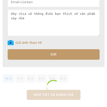
Gửi ảnh thực tế
GỬI
Tất cả
1
2
3
4
5
XEM TẤT CẢ ĐÁNH GIÁ