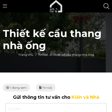
Thiết kế cầu thang
nhà ống
Trang chủ
/
Tin tức
/
Thiết kế cầu thang nhà ống
1 đang xem
Tin tức
Gửi thông tin tư vấn cho
Kiến và Nhà