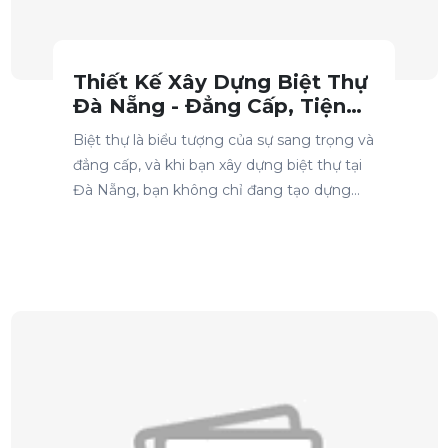
Thiết Kế Xây Dựng Biệt Thự
Đà Nẵng - Đẳng Cấp, Tiện
Nghi, Tối Ưu Công Năng
Biệt thự là biểu tượng của sự sang trọng và
đẳng cấp, và khi bạn xây dựng biệt thự tại
Đà Nẵng, bạn không chỉ đang tạo dựng
một ngôi nhà, mà là một không gian sống
hoàn hảo, hòa quyện giữa vẻ đẹp thẩm mỹ
và công năng tối ưu. Trong bài viết này,
chúng tôi sẽ khám phá về Thiết Kế Xây
Dựng Biệt Thự Đà Nẵng, với tiêu chí Đẳng
Cấp, Tiện Nghi, Tối Ưu Công Năng để bạn
có thể hiểu rõ hơn về những yếu tố quyết
định cho một công trình biệt thự hoàn hảo.