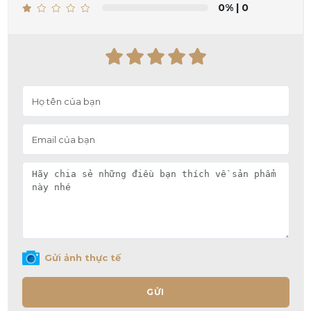
0%
| 0
Gửi ảnh thực tế
GỬI