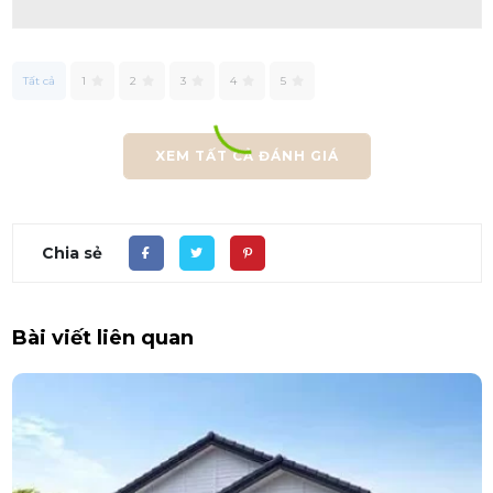
Tất cả
1
2
3
4
5
XEM TẤT CẢ ĐÁNH GIÁ
Chia sẻ
Bài viết liên quan