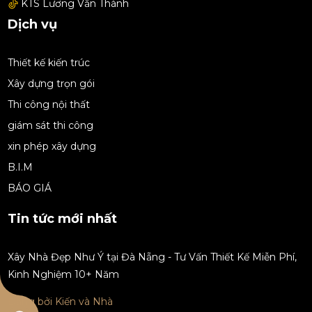
TOP 10 mẫu thiết kế nội thất nhà phố đẹp
KTS Lương Văn Thành
tại Đà Nẵng hiện đại nhất hiện nay 2025
Dịch vụ
SAT 04, 2025
Thiết kế kiến trúc
Kinh nghiệm sửa chữa nhà theo phòng
Xây dựng trọn gói
vừa nhanh vừa tiết kiệm
Thi công nội thất
SAT 04, 2025
giám sát thi công
Những điều bạn cần biết khi tìm báo giá
xin phép xây dựng
cải tạo nhà Đà Nẵng
B.I.M
SAT 04, 2025
BÁO GIÁ
Tin tức mới nhất
Xây Nhà Đẹp Như Ý tại Đà Nẵng - Tư Vấn Thiết Kế Miễn Phí,
Kinh Nghiệm 10+ Năm
Đăng bởi Kiến và Nhà