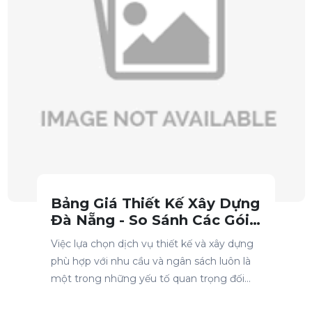
Bảng Giá Thiết Kế Xây Dựng
Đà Nẵng - So Sánh Các Gói
Dịch Vụ, Lựa Chọn Phù Hợp
Việc lựa chọn dịch vụ thiết kế và xây dựng
Trần Xuân Hóa
phù hợp với nhu cầu và ngân sách luôn là
vừa đăng kí lịch tư vấn nội thất
một trong những yếu tố quan trọng đối
với mỗi gia đình, đặc biệt là khi xây dựng