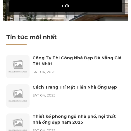
Cao Minh Tấn
GỬI
vừa đăng kí lịch tư vấn nội thất
Nguyễn Việt Vĩ Tú
vừa đăng kí lịch tư vấn nội thất
Tin tức mới nhất
Nguyễn Huỳnh Như
vừa đăng kí lịch tư vấn nội thất
Công Ty Thi Công Nhà Đẹp Đà Nẵng Giá
Tốt Nhất
Lê Sỹ Anh
SAT 04, 2025
vừa đăng kí lịch tư vấn nội thất
Cách Trang Trí Mặt Tiền Nhà Ống Đẹp
SAT 04, 2025
Phan Thanh Hòa
vừa đăng kí lịch tư vấn nội thất
Thiết kế phòng ngủ nhà phố, nội thất
Phan Thị Ánh Nguyệt
nhà ống đẹp năm 2025
vừa đăng kí lịch tư vấn nội thất
SAT 04, 2025