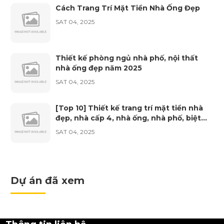
Cách Trang Trí Mặt Tiền Nhà Ống Đẹp
SAT 04, 2025
Phan Thanh Hòa
vừa đăng kí lịch tư vấn nội thất
Thiết kế phòng ngủ nhà phố, nội thất
Phan Thị Ánh Nguyệt
nhà ống đẹp năm 2025
vừa đăng kí lịch tư vấn nội thất
SAT 04, 2025
Ngô Văn Sang
[Top 10] Thiết kế trang trí mặt tiền nhà
vừa đăng kí lịch tư vấn nội thất
đẹp, nhà cấp 4, nhà ống, nhà phố, biệt
thự năm 2025
SAT 04, 2025
Lê Minh Trúc
vừa đăng kí lịch tư vấn nội thất
Công Ty Thi Công Xây Dựng Nhà Phố
Trọn Gói uy tín Đà Nẵng
Dự án đã xem
SAT 04, 2025
Trần Xuân Hóa
vừa đăng kí lịch tư vấn nội thất
Công ty thiết kế kiến trúc Đà Nẵng
SAT 04, 2025