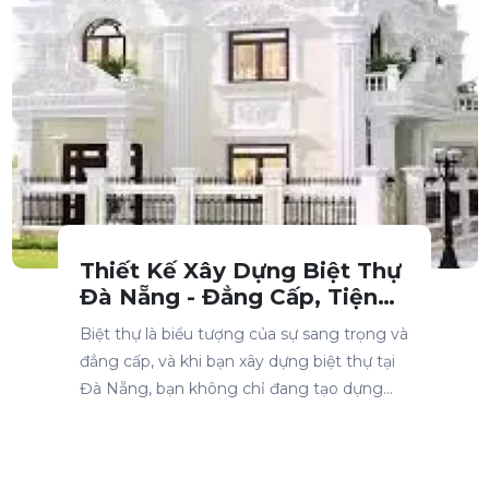
Thiết Kế Xây Dựng Biệt Thự
Đà Nẵng - Đẳng Cấp, Tiện
Nghi, Tối Ưu Công Năng
Biệt thự là biểu tượng của sự sang trọng và
đẳng cấp, và khi bạn xây dựng biệt thự tại
Đà Nẵng, bạn không chỉ đang tạo dựng
một ngôi nhà, mà là một không gian sống
hoàn hảo, hòa quyện giữa vẻ đẹp thẩm mỹ
và công năng tối ưu. Trong bài viết này,