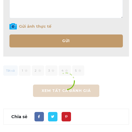
Gửi ảnh thực tế
GỬI
Tất cả
1
2
3
4
5
XEM TẤT CẢ ĐÁNH GIÁ
Chia sẻ