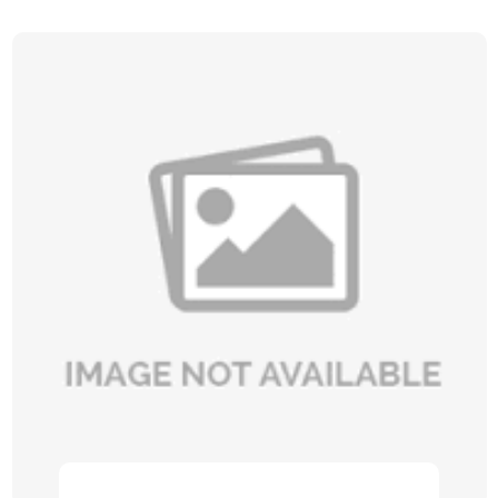
chúng tôi sẽ khám phá về Thiết Kế Xây
Dựng Biệt Thự Đà Nẵng, với tiêu chí Đẳng
Cấp, Tiện Nghi, Tối Ưu Công Năng để bạn
có thể hiểu rõ hơn về những yếu tố quyết
định cho một công trình biệt thự hoàn hảo.