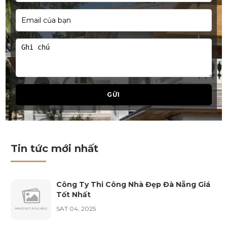
Trần Xuân Hóa
vừa đăng kí lịch tư vấn nội thất
Chau Kim Đa Vy
vừa đăng kí lịch tư vấn nội thất
Cao Minh Tấn
GỬI
vừa đăng kí lịch tư vấn nội thất
Nguyễn Việt Vĩ Tú
vừa đăng kí lịch tư vấn nội thất
Tin tức mới nhất
Nguyễn Huỳnh Như
vừa đăng kí lịch tư vấn nội thất
Công Ty Thi Công Nhà Đẹp Đà Nẵng Giá
Tốt Nhất
Lê Sỹ Anh
SAT 04, 2025
vừa đăng kí lịch tư vấn nội thất