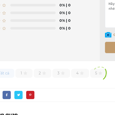
0%
| 0
0%
| 0
0%
| 0
0%
| 0
Tất cả
1
2
3
4
5
iên quan