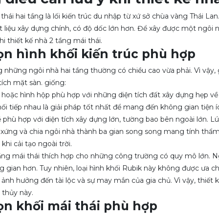
thái hai tầng là lối kiến trúc du nhập từ xứ sở chùa vàng Thái La
vật liệu xây dựng chính, có độ dốc lớn hơn. Để xây được một ngôi
i thiết kế nhà 2 tầng mái thái.
ọn hình khối kiến trúc phù hợp
những ngôi nhà hai tầng thường có chiều cao vừa phải. Vì vậy,
tích mặt sàn. giống:
hoặc hình hộp phù hợp với những diện tích đất xây dựng hẹp về c
nối tiếp nhau là giải pháp tốt nhất để mang đến không gian tiện í
phù hợp với diện tích xây dựng lớn, tường bao bên ngoài lớn. Lúc
 xứng và chia ngôi nhà thành ba gian song song mang tính thẩm
khi cải tạo ngoài trời.
ầng mái thái thích hợp cho những công trường có quy mô lớn. N
ng gian hơn. Tuy nhiên, loại hình khối Rubik này không được ưa
ẽ ảnh hưởng đến tài lộc và sự may mắn của gia chủ. Vì vậy, thiết 
 thủy này.
ọn khối mái thái phù hợp