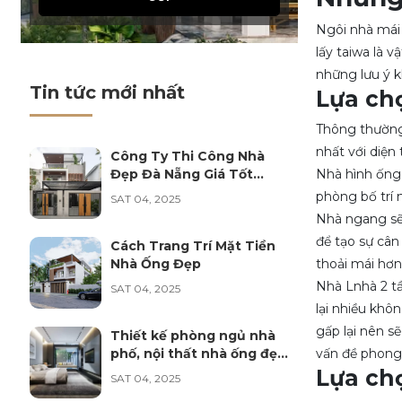
vừa đăng kí lịch tư vấn nội thất
Ngôi nhà mái 
lấy taiwa là 
Lê Sỹ Anh
những lưu ý kh
vừa đăng kí lịch tư vấn nội thất
Tin tức mới nhất
Lựa ch
Thông thường 
Phan Thanh Hòa
nhất với diện 
vừa đăng kí lịch tư vấn nội thất
Công Ty Thi Công Nhà
Đẹp Đà Nẵng Giá Tốt
Nhà hình ống 
Nhất
phòng bố trí 
SAT 04, 2025
Phan Thị Ánh Nguyệt
Nhà ngang sẽ 
vừa đăng kí lịch tư vấn nội thất
để tạo sự cân
Cách Trang Trí Mặt Tiền
Nhà Ống Đẹp
thoải mái hơn 
Ngô Văn Sang
Nhà Lnhà 2 t
SAT 04, 2025
vừa đăng kí lịch tư vấn nội thất
lại nhiều khô
gấp lại nên s
Thiết kế phòng ngủ nhà
Lê Minh Trúc
phố, nội thất nhà ống đẹp
vấn đề phong
năm 2025
vừa đăng kí lịch tư vấn nội thất
Lựa ch
SAT 04, 2025