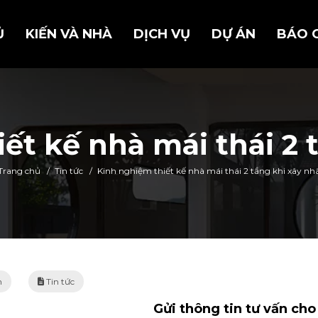
Ủ
KIẾN VÀ NHÀ
DỊCH VỤ
DỰ ÁN
BÁO 
ết kế nhà mái thái 2 
Trang chủ
/
Tin tức
/
Kinh nghiệm thiết kế nhà mái thái 2 tầng khi xây nh
m
Tin tức
Gửi thông tin tư vấn ch