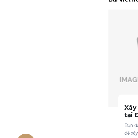
Xây
tại 
Vấn
Bạn đ
Phí
để xâ
10+