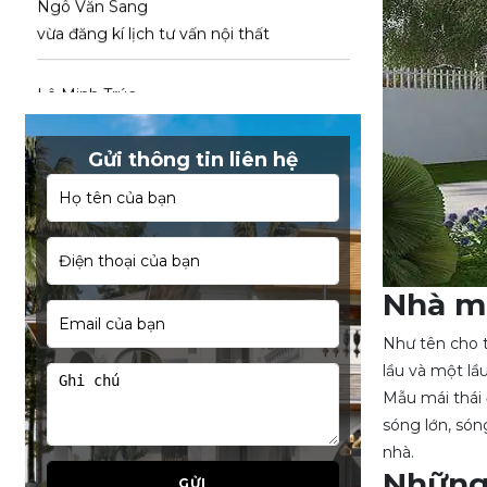
Lê Minh Trúc
vừa đăng kí lịch tư vấn nội thất
Trần Xuân Hóa
vừa đăng kí lịch tư vấn nội thất
Gửi thông tin liên hệ
Chau Kim Đa Vy
vừa đăng kí lịch tư vấn nội thất
Cao Minh Tấn
Nhà má
vừa đăng kí lịch tư vấn nội thất
Như tên cho t
lầu và một lầ
Nguyễn Việt Vĩ Tú
Mẫu mái thái 
vừa đăng kí lịch tư vấn nội thất
sóng lớn, són
nhà.
Nguyễn Huỳnh Như
Những 
GỬI