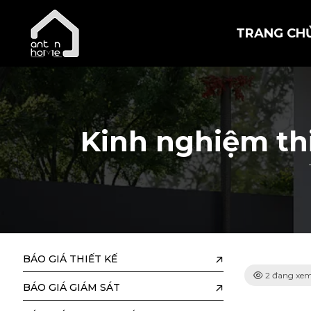
Ngô Văn Sang
TRANG CH
vừa đăng kí lịch tư vấn nội thất
Lê Minh Trúc
vừa đăng kí lịch tư vấn nội thất
Kinh nghiệm thi
Trần Xuân Hóa
vừa đăng kí lịch tư vấn nội thất
Chau Kim Đa Vy
vừa đăng kí lịch tư vấn nội thất
Cao Minh Tấn
BÁO GIÁ THIẾT KẾ
vừa đăng kí lịch tư vấn nội thất
2 đang xe
BÁO GIÁ GIÁM SÁT
Nguyễn Việt Vĩ Tú