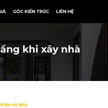
GIÁ
GÓC KIẾN TRÚC
LIÊN HỆ
tầng khi xây nhà
à
o
Kiến và Nhà