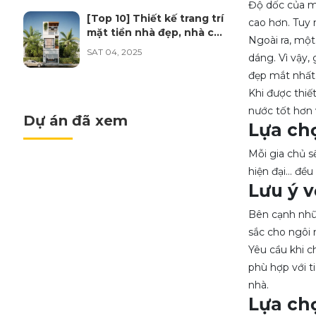
Độ dốc của má
Trần Xuân Hóa
[Top 10] Thiết kế trang trí
cao hơn. Tuy 
mặt tiền nhà đẹp, nhà cấp
vừa đăng kí lịch tư vấn nội thất
Ngoài ra, một
4, nhà ống, nhà phố, biệt
SAT 04, 2025
dáng. Vì vậy,
thự năm 2025
Chau Kim Đa Vy
đẹp mắt nhất
Công Ty Thi Công Xây
vừa đăng kí lịch tư vấn nội thất
Khi được thiế
Dựng Nhà Phố Trọn Gói
nước tốt hơn
uy tín Đà Nẵng
Dự án đã xem
SAT 04, 2025
Lựa ch
Cao Minh Tấn
vừa đăng kí lịch tư vấn nội thất
Mỗi gia chủ s
Công ty thiết kế kiến trúc
hiện đại… đều
Đà Nẵng
Lưu ý 
SAT 04, 2025
Bên cạnh nhữn
Top 5 Công ty tư vấn
sắc cho ngôi 
thiết kế nhà Đà Nẵng uy
Yêu cầu khi c
tín
SAT 04, 2025
phù hợp với t
nhà.
Lựa chọ
TOP 10 mẫu thiết kế nội
thất nhà phố đẹp tại Đà