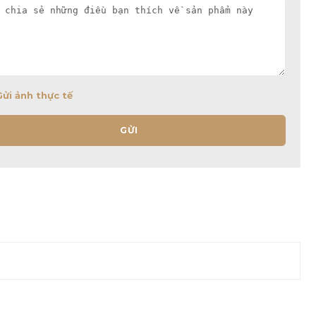
Gửi ảnh thực tế
GỬI