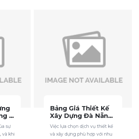
ựng
Bảng Giá Thiết Kế
ng -
Xây Dựng Đà Nẵng
- So Sánh Các Gói
ủa sự
Việc lựa chọn dịch vụ thiết kế
ông
Dịch Vụ, Lựa Chọn
 và khi
và xây dựng phù hợp với nhu
Phù Hợp