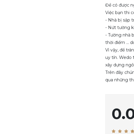
Để có được ng
Nẵng hiện đại nhất hiện
SAT 04, 2025
nay 2025
Việc bạn thi
- Nhà bị sập 
Kinh nghiệm sửa chữa
- Nứt tường k
nhà theo phòng vừa
- Tường nhà 
nhanh vừa tiết kiệm
SAT 04, 2025
thời điểm ...
Vì vậy, để tr
Những điều bạn cần biết
uy tín. Wedo 
khi tìm báo giá cải tạo
xây dựng ngôi
nhà Đà Nẵng
SAT 04, 2025
Trên đây chún
qua những thô
0.