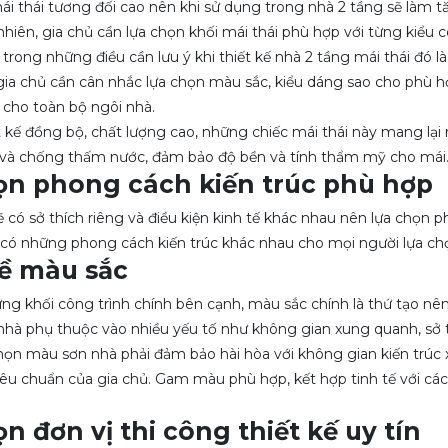
i thái tương đối cao nên khi sử dụng trong nhà 2 tầng sẽ làm 
nhiên, gia chủ cần lựa chọn khối mái thái phù hợp với từng kiểu 
 trong những điều cần lưu ý khi thiết kế nhà 2 tầng mái thái đó 
 gia chủ cần cân nhắc lựa chọn màu sắc, kiểu dáng sao cho phù hợ
 cho toàn bộ ngôi nhà.
t kế đồng bộ, chất lượng cao, những chiếc mái thái này mang lại r
 và chống thấm nước, đảm bảo độ bền và tính thẩm mỹ cho mái
ọn phong cách kiến trúc phù hợp
ẽ có sở thích riêng và điều kiện kinh tế khác nhau nên lựa chọn p
 có những phong cách kiến trúc khác nhau cho mọi người lựa chọ
về màu sắc
g khối công trình chính bên cạnh, màu sắc chính là thứ tạo nên
nhà phụ thuộc vào nhiều yếu tố như không gian xung quanh, sở 
họn màu sơn nhà phải đảm bảo hài hòa với không gian kiến trúc x
iêu chuẩn của gia chủ. Gam màu phù hợp, kết hợp tinh tế với cá
n đơn vị thi công thiết kế uy tín