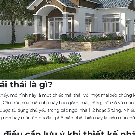
i thái là gì?
hấy, mô hình này là một chiếc mái thái, với một mái xếp chồng 
u. Cấu trúc của mẫu nhà này bao gồm: mái, cổng, cửa sổ và mái c
được sử dụng chủ yếu trong các ngôi nhà 1, 2 hoặc 3 tầng. Nhiều
g nhỏ hay mái tôn giả đá… phổ biến nhất hiện nay là kiểu mái chữ
điều cần lưu ý khi thiết kế nh