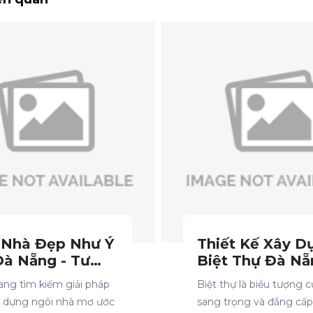
 Nhà Đẹp Như Ý
Thiết Kế Xây D
Đà Nẵng - Tư
Biệt Thự Đà Nẵ
 Thiết Kế Miễn
Đẳng Cấp, Tiện
ang tìm kiếm giải pháp
Biệt thự là biểu tượng c
, Kinh Nghiệm
Nghi, Tối Ưu C
y dựng ngôi nhà mơ ước
sang trọng và đẳng cấp,
 Năm
Năng