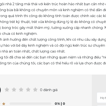
ôi nhà 2 tầng mái thái với kiến ​​trúc hoàn hảo nhất bạn cần nhờ 
 công bừa bãi không có chuyên môn và kinh nghiệm có thể dẫn đ
trong quá trình thi công do không tính toán được chính xác các k
hông trát kỹ thuật, trát vữa không đúng tỷ lệ do không có chuy
bị bong tróc gây mất thẩm mỹ, tường xuống cấp nhanh chóng. N
 do chưa có kinh nghiệm.
ánh ảnh hưởng đến chất lượng công trình, khi có nhu cầu xây dựng
tự hào với bề dày kinh nghiệm và có đội ngũ kiến ​​trúc sư chuyên
 nhà an toàn nhất, chất lượng cao nhất.
g tôi đã chia sẻ đến các bạn những quan niệm và những điều “nê
ng tin của chúng tôi, các bạn có thể hiểu rõ và lựa chọn được đ
0
0 đánh giá
0%
| 0