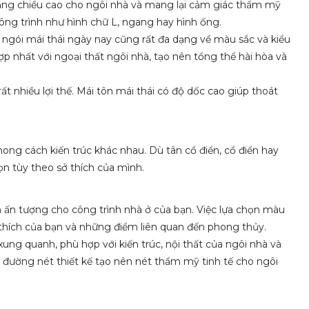
tăng chiều cao cho ngôi nhà và mang lại cảm giác thẩm mỹ
công trình như hình chữ L, ngang hay hình ống.
là ngói mái thái ngày nay cũng rất đa dạng về màu sắc và kiểu
p nhất với ngoại thất ngôi nhà, tạo nên tổng thể hài hòa và
ất nhiều lợi thế. Mái tôn mái thái có độ dốc cao giúp thoát
.
hong cách kiến trúc khác nhau. Dù tân cổ điển, cổ điển hay
n tùy theo sở thích của mình.
 ấn tượng cho công trình nhà ở của bạn. Việc lựa chọn màu
thích của bạn và những điểm liên quan đến phong thủy.
ung quanh, phù hợp với kiến trúc, nội thất của ngôi nhà và
c đường nét thiết kế tạo nên nét thẩm mỹ tinh tế cho ngôi