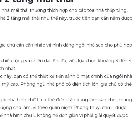
n. nhà mái thái thường thích hợp cho các tòa nhà thấp tầng,
 nhà 2 tầng mái thái như thế này, trước tiên bạn cần nắm được
 gia chủ cần cân nhắc về hình dáng ngôi nhà sao cho phù hợp
hiều rộng và chiều dài. Khi đó, việc lựa chọn khoảng 3 đến 4
ch nhất.
 này, bạn có thể thiết kế tiền sảnh ở mặt chính của ngôi nhà
 mỹ cao. Phòng ngủ nhà phố có diện tích lớn, gia chủ có thể
gôi nhà hình chữ L có thể được tận dụng làm sân chơi, mang
 chuộng cho lắm, vì theo quan niệm Phong thủy, chữ L được
kế nhà hình chữ L không hề đơn giản vì phải giải quyết được