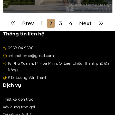
Prev
1
2
3
4
Next
Thông tin liên hệ
0968 04 9686
antandhome@gmail.com
16 Phú Xuân 4, P. Hoà Minh, Q. Liên Chiểu, Thành phố Đà
Nẵng
KTS Lương Văn Thành
Dịch vụ
Thiết kế kiến trúc
Xây dựng trọn gói
Thi công nội thất