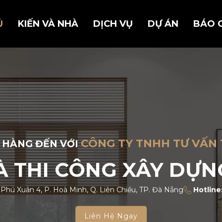
Ủ
KIẾN VÀ NHÀ
DỊCH VỤ
DỰ ÁN
BÁO 
CÔNG TY TNHH TƯ VẤN 
 HÀNG ĐẾN VỚI
VÀ THI CÔNG XÂY DỰN
 Phú Xuân 4, P. Hoà Minh, Q. Liên Chiểu, TP. Đà Nẵng
Hotline
Liên Hệ Ngay