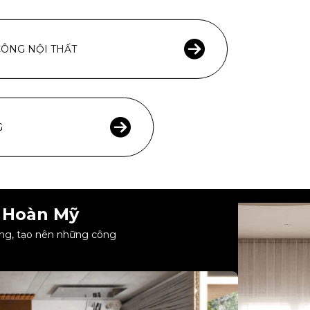
CÔNG NỘI THẤT
G
 Hoàn Mỹ
công, tạo nên những công