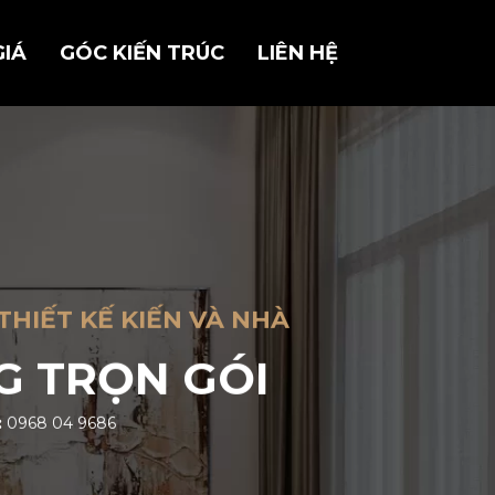
GIÁ
GÓC KIẾN TRÚC
LIÊN HỆ
THIẾT KẾ KIẾN VÀ NHÀ
G TRỌN GÓI
:
0968 04 9686