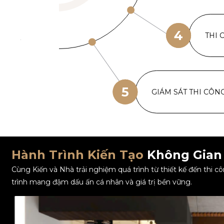
4
THI 
5
GIÁM SÁT THI CÔN
Hành Trình Kiến Tạo
Không Gian
Cùng Kiến và Nhà trải nghiệm quá trình từ thiết kế đến thi 
trình mang đậm dấu ấn cá nhân và giá trị bền vững.