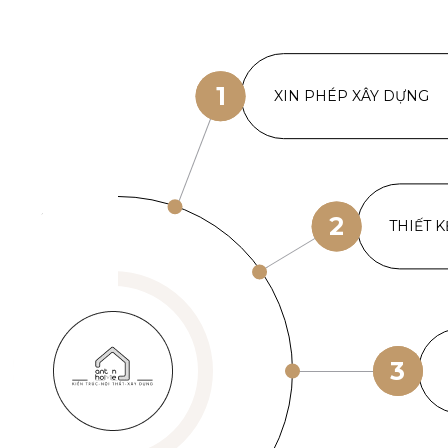
1
XIN PHÉP XÂY DỰNG
2
THIẾT K
3