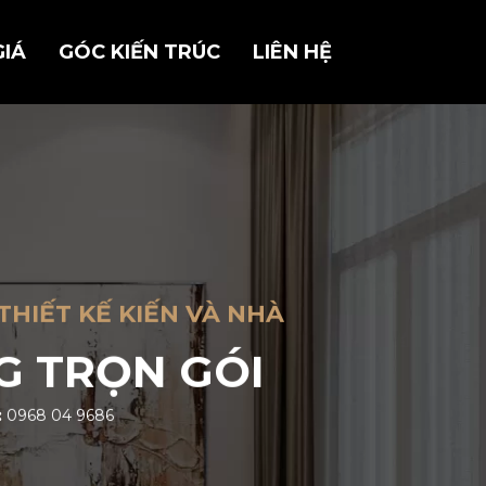
GIÁ
GÓC KIẾN TRÚC
LIÊN HỆ
THIẾT KẾ KIẾN VÀ NHÀ
G TRỌN GÓI
:
0968 04 9686