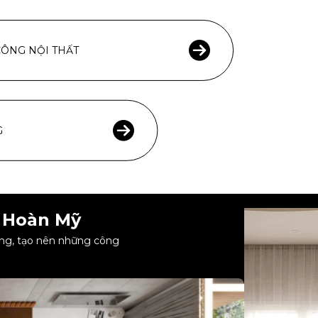
CÔNG NỘI THẤT
G
 Hoàn Mỹ
công, tạo nên những công