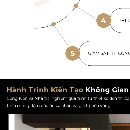
4
THI 
5
GIÁM SÁT THI CÔN
Hành Trình Kiến Tạo
Không Gian
Cùng Kiến và Nhà trải nghiệm quá trình từ thiết kế đến thi 
trình mang đậm dấu ấn cá nhân và giá trị bền vững.