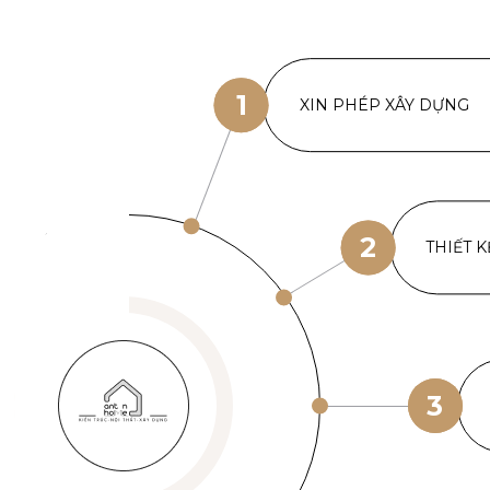
1
XIN PHÉP XÂY DỰNG
2
THIẾT K
3