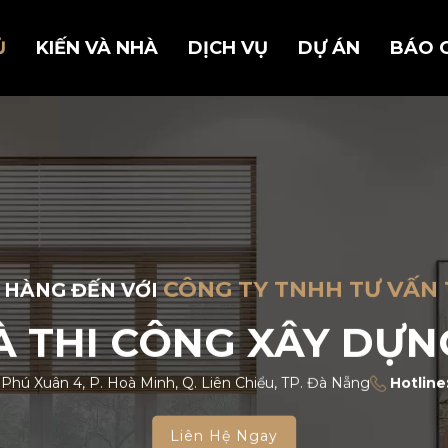
Ủ
KIẾN VÀ NHÀ
DỊCH VỤ
DỰ ÁN
BÁO 
CÔNG TY TNHH TƯ VẤN 
 HÀNG ĐẾN VỚI
VÀ THI CÔNG XÂY DỰN
 Phú Xuân 4, P. Hoà Minh, Q. Liên Chiểu, TP. Đà Nẵng
Hotline
Liên Hệ Ngay