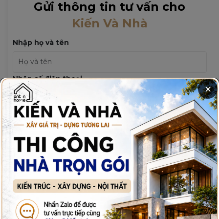
Gửi thông tin tư vấn cho
Kiến Và Nhà
Nhập họ và tên
Nhập số điện thoại
×
Email
Nội dung
Gửi yêu cầu