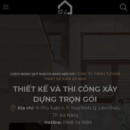
CÔNG TY TNHH TƯ VẤN
CHÀO MỪNG QUÝ KHÁCH HÀNG ĐẾN VỚI
THIẾT KẾ KIẾN VÀ NHÀ
THIẾT KẾ VÀ THI CÔNG XÂY
DỰNG TRỌN GÓI
Địa chỉ:
16 Phú Xuân 4, P. Hoà Minh, Q. Liên Chiểu,
TP. Đà Nẵng
Hotline:
0968 04 9686