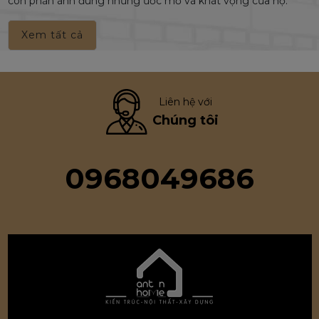
còn phản ánh đúng những ước mơ và khát vọng của họ.
Xem tất cả
Liên hệ với
Chúng tôi
0968049686