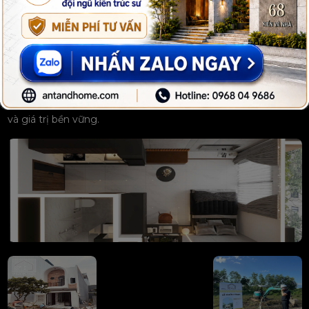
Hành Trình Kiến Tạo
Không Gian
Hoàn Mỹ
Cùng Kiến và Nhà trải nghiệm quá trình từ thiết kế đến thi
công, tạo nên những công trình mang đậm dấu ấn cá nhân
và giá trị bền vững.