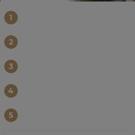
1
XIN PHÉP XÂY DỰNG
2
THIẾT KẾ KIẾN TRÚC
3
XÂY DỰNG TRỌN GÓI
4
THI CÔNG NỘI THẤT
5
GIÁM SÁT THI CÔNG