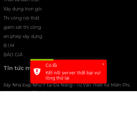
Xây dựng trọn gói
Thi công nội thất
giám sát thi công
xin phép xây dựng
B.I.M
BÁO GIÁ
×
Có lỗi
Tin tức mới nhất
Kết nối server thất bại vui
lòng thử lại
Xây Nhà Đẹp Như Ý tại Đà Nẵng - Tư Vấn Thiết Kế Miễn Phí,
Kinh Nghiệm 10+ Năm
Đăng bởi Kiến và Nhà
Thiết Kế Xây Dựng Biệt Thự Đà Nẵng - Đẳng Cấp, Tiện Nghi,
Tối Ưu Công Năng
Đăng bởi Kiến và Nhà